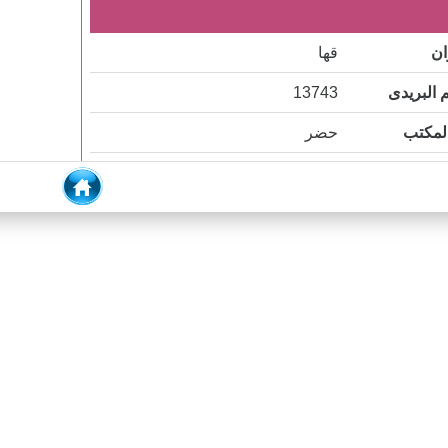
ان
قها
 البريدى
13743
المكتب
حضر