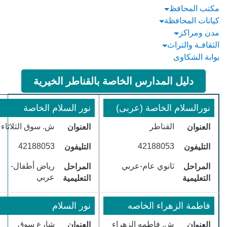
كتب المحافظ
يانات المحافظة
دن ومراكز
ثقافـة والتراث
وابة الشكاوى
دليل المدارس الخاصة بالقناطر الخيرية
​نورالسلام الخاصة (عربى)
​نور السلام الخاصة
​القناطر
​ش. سوق الثلاثاء
العنوان
العنوان
​42188053
​42188053
التليفون
التليفون
​ثانوي عام-عربي
​رياض أطفال-
المراحل
المراحل
عربي
التعليمية
التعليمية
​فاطمة الزهراء الخاصه
​نور السلام
​ش. فاطمه الزهراء
شارع سوق
العنوان
العنوان