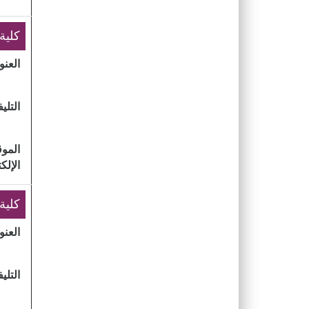
​كلية
العنو
التلي
الموق
الإلك
​كلية
العنو
التلي