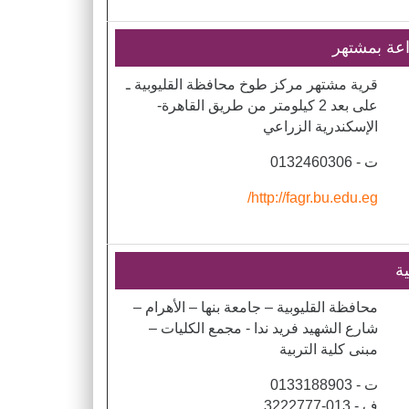
اعة بمشتهر
قرية مشتهر مركز طوخ محافظة القليوبية ـ
على بعد 2 كيلومتر من طريق القاهرة-
الإسكندرية الزراعي
ت - 0132460306
http://fagr.bu.edu.eg/
ية
محافظة القليوبية – جامعة بنها – الأهرام –
شارع الشهيد فريد ندا - مجمع الكليات –
مبنى كلية التربية
ت - 0133188903
ف - 013-3222777