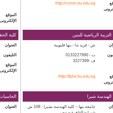
ع
http://comm.bu.edu.eg/
ترونى
الموقع
الإلكترونى
التربية الرياضية للبنين
​كلية الح
ان
ش - فريد ندا - بنها قليوبية
العنوان
فون
ت - 0133227990
التليفون
ف -3227399
الموقع
الإلكترونى
ع
http://fphe.bu.edu.eg/
ترونى
 الهندسة شبرا
الحاسبات
ان
جامعة بنها – كلية الهندسة بشبرا - 108 ش
العنوان
شبرا – القاهرة – مصر