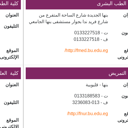
ة الطب البشرى
كلية الط
ان
​بنها الجديدة شارع الساحة المتفرع من
العنوان
شارع فريد ندا بجوار مستشفى بنها الجامعي
التليفون
فون
ت - 0133227518
ف - 0133227518
ع
http://fmed.bu.edu.eg/
الموقع
ترونى
الإلكترونى
 التمريض
​كلية العل
ان
بنها - قليوبية
العنوان
فون
ت - 0133188583
ف - 013-3236083
التليفون
ع
http://fnur.bu.edu.eg/
ترونى
الموقع
الإلكترونى