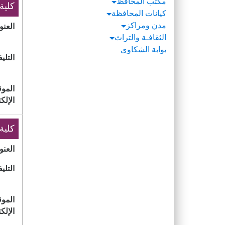
مكتب المحافظ
​كلي
كيانات المحافظة
مدن ومراكز
العنو
الثقافـة والتراث
بوابة الشكاوى
التلي
الموق
الإلك
كلية
العنو
التلي
الموق
الإلك