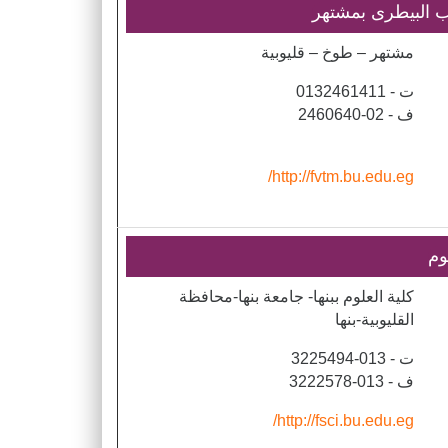
ب البيطرى بمشتهر
مشتهر – طوخ – قليوبية
ت - 0132461411
ف - 02-2460640
http://fvtm.bu.edu.eg/
وم
​كلية العلوم ببنها- جامعة بنها-محافظة
القليوبية-بنها
​ت - 013-3225494
ف - 013-3222578
http://fsci.bu.edu.eg/