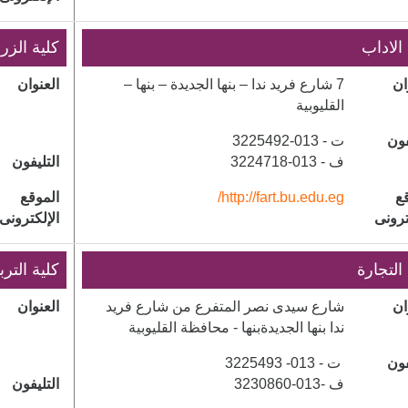
 الاداب
كلية الزر
ان
7 شارع فريد ندا – بنها الجديدة – بنها –
العنوان
القليوبية
فون
ت - 013-3225492
ف - 013-3224718
التليفون
ع
http://fart.bu.edu.eg/
الموقع
ترونى
الإلكترونى
 التجارة
كلية الترب
ان
شارع سيدى نصر المتفرع من شارع فريد
العنوان
ندا بنها الجديدةبنها - محافظة القليوبية
فون
ت - 013- 3225493
ف -013-3230860
التليفون