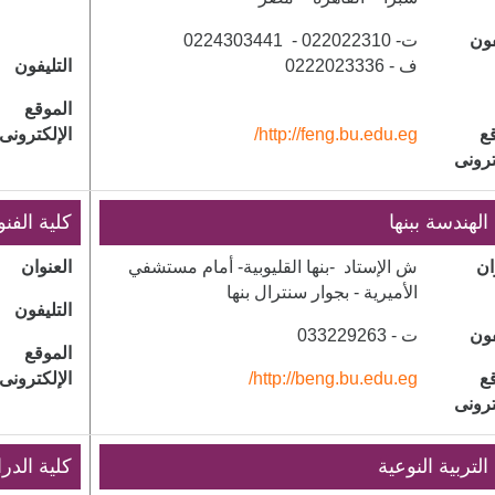
فون
ت- 022022310 - 0224303441
ف - 0222023336
التليفون
الموقع
ع
http://feng.bu.edu.eg/
الإلكترونى
ترونى
 الهندسة ببنها
كلية الفنو
ان
​ش الإستاد -بنها القليوبية- أمام مستشفي
العنوان
الأميرية - بجوار سنترال بنها
التليفون
فون
ت - 033229263
الموقع
ع
http://beng.bu.edu.eg/
الإلكترونى
ترونى
التربية النوعية
كلية الدر