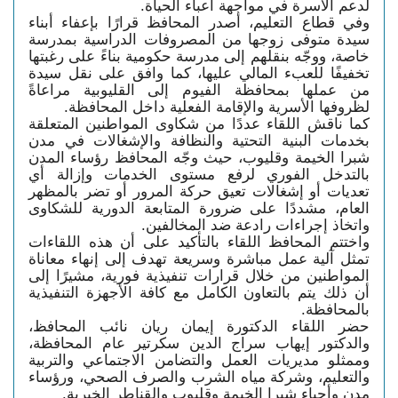
لدعم الأسرة في مواجهة أعباء الحياة.
وفي قطاع التعليم، أصدر المحافظ قرارًا بإعفاء أبناء
سيدة متوفى زوجها من المصروفات الدراسية بمدرسة
خاصة، ووجّه بنقلهم إلى مدرسة حكومية بناءً على رغبتها
تخفيفًا للعبء المالي عليها، كما وافق على نقل سيدة
من عملها بمحافظة الفيوم إلى القليوبية مراعاةً
لظروفها الأسرية والإقامة الفعلية داخل المحافظة.
كما ناقش اللقاء عددًا من شكاوى المواطنين المتعلقة
بخدمات البنية التحتية والنظافة والإشغالات في مدن
شبرا الخيمة وقليوب، حيث وجّه المحافظ رؤساء المدن
بالتدخل الفوري لرفع مستوى الخدمات وإزالة أي
تعديات أو إشغالات تعيق حركة المرور أو تضر بالمظهر
العام، مشددًا على ضرورة المتابعة الدورية للشكاوى
واتخاذ إجراءات رادعة ضد المخالفين.
واختتم المحافظ اللقاء بالتأكيد على أن هذه اللقاءات
تمثل آلية عمل مباشرة وسريعة تهدف إلى إنهاء معاناة
المواطنين من خلال قرارات تنفيذية فورية، مشيرًا إلى
أن ذلك يتم بالتعاون الكامل مع كافة الأجهزة التنفيذية
بالمحافظة.
حضر اللقاء الدكتورة إيمان ريان نائب المحافظ،
والدكتور إيهاب سراج الدين سكرتير عام المحافظة،
وممثلو مديريات العمل والتضامن الاجتماعي والتربية
والتعليم، وشركة مياه الشرب والصرف الصحي، ورؤساء
مدن وأحياء شبرا الخيمة وقليوب والقناطر الخيرية.