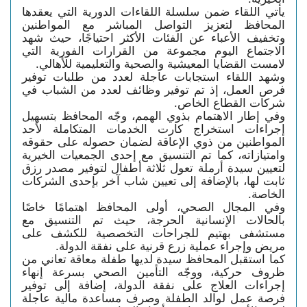
يأتي اللقاء ضمن سلسلة اللقاءات الدورية التي يعقدها
المحافظ لتعزيز التواصل المباشر مع المواطنين
وتخفيف الأعباء عن الفئات الأكثر احتياجًا، حيث شهد
الاجتماع اليوم مجموعة من القرارات الفورية التي
لامست القضايا المعيشية والصحية والتعليمية للأهالي.
وشهد اللقاء استجابات عاجلة لعدد من طلبات توفير
فرص العمل، إذ تم توفير وظائف لعدد من الشباب في
شركات القطاع الخاص.
وفي إطار الاهتمام بذوي الهمم، وجّه المحافظ بتسهيل
إجراءات استخراج كارت الخدمات المتكاملة لأحد
المواطنين من ذوي الإعاقة لضمان حصوله على حقوقه
وامتيازاته، كما تم التنسيق مع إحدى الجمعيات الخيرية
لتعيين سيدة أرملة تعول ثلاثة أطفال لتوفير مصدر رزق
ثابت لها، بالإضافة إلى تعيين شاب آخر بإحدى الشركات
الخاصة.
وفي المجال الصحي، أولى المحافظ اهتمامًا خاصًا
بالحالات الإنسانية الحرجة، حيث تم التنسيق مع
مستشفى بهتيم للجراحات التخصصية للكشف على
مريض وإجراء عملية زرع قرنية على نفقة الدولة.
كما استقبل المحافظ سيدة لديها طفلة معاقة تعاني من
ظروف حركية، ووجّه التأمين الصحي بسرعة إنهاء
إجراءات العلاج على نفقة الدولة، إضافة إلى توفير
فرصة عمل لوالد الطفلة وصرف مساعدة مالية عاجلة